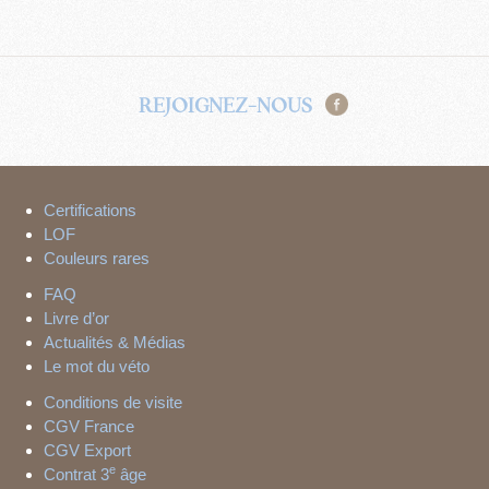
REJOIGNEZ-NOUS
Certifications
LOF
Couleurs rares
FAQ
Livre d’or
Actualités & Médias
Le mot du véto
Conditions de visite
CGV France
CGV Export
e
Contrat 3
âge