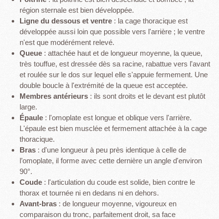
région sternale est bien développée.
Ligne du dessous et ventre
: la cage thoracique est
développée aussi loin que possible vers l'arrière ; le ventre
n'est que modérément relevé.
Queue
: attachée haut et de longueur moyenne, la queue,
très touffue, est dressée dès sa racine, rabattue vers l'avant
et roulée sur le dos sur lequel elle s'appuie fermement. Une
double boucle à l'extrémité de la queue est acceptée.
Membres antérieurs
: ils sont droits et le devant est plutôt
large.
Épaule
: l'omoplate est longue et oblique vers l'arrière.
L'épaule est bien musclée et fermement attachée à la cage
thoracique.
Bras
: d'une longueur à peu près identique à celle de
l’omoplate, il forme avec cette dernière un angle d'environ
90°.
Coude
: l'articulation du coude est solide, bien contre le
thorax et tournée ni en dedans ni en dehors.
Avant-bras
: de longueur moyenne, vigoureux en
comparaison du tronc, parfaitement droit, sa face