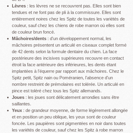
Lèvres
: les lèvres ne se recouvrent pas. Elles sont bien
tendues et ne font pas de pli à la commissure. Elles sont
entièrement noires chez les Spitz de toutes les variétés de
couleur, sauf chez les chiens de robe marron où elles sont
de couleur brun foncé.
Mâchoires/dents
: d'un développement normal, les
mâchoires présentent un articulé en ciseaux complet formé
de 42 dents selon la formule dentaire du chien. La face
postérieure des incisives supérieures recouvre en contact
étroit la face antérieure des inférieures, les dents étant
implantées à l'équerre par rapport aux mâchoires. Chez le
Spitz petit, Spitz nain ou Poméranien, l'absence d'un
nombre restreint de prémolaires est tolérée. Un articulé en
pince est toléré chez tous les Spitz allemands.
Joues
: les joues sont délicatement arrondies sans être
saillantes.
Yeux
: de grandeur moyenne, de forme légèrement allongée
et en position un peu oblique, les yeux sont de couleur
foncée. Les paupières sont pigmentées en noir dans toutes
les variétés de couleur, sauf chez les Spitz à robe marron