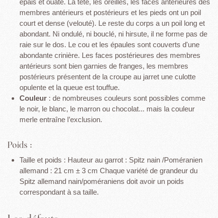
épais et ouaté. La tête, les oreilles, les faces antérieures des
membres antérieurs et postérieurs et les pieds ont un poil
court et dense (velouté). Le reste du corps a un poil long et
abondant. Ni ondulé, ni bouclé, ni hirsute, il ne forme pas de
raie sur le dos. Le cou et les épaules sont couverts d'une
abondante crinière. Les faces postérieures des membres
antérieurs sont bien garnies de franges, les membres
postérieurs présentent de la croupe au jarret une culotte
opulente et la queue est touffue.
Couleur
: de nombreuses couleurs sont possibles comme
le noir, le blanc, le marron ou chocolat... mais la couleur
merle entraîne l’exclusion.
Poids :
Taille et poids
: Hauteur au garrot : Spitz nain /Poméranien
allemand : 21 cm ± 3 cm Chaque variété de grandeur du
Spitz allemand nain/poméraniens doit avoir un poids
correspondant à sa taille.