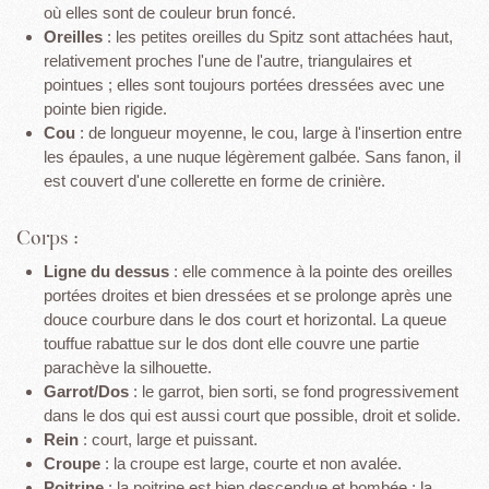
où elles sont de couleur brun foncé.
Oreilles
: les petites oreilles du Spitz sont attachées haut,
relativement proches l'une de l'autre, triangulaires et
pointues ; elles sont toujours portées dressées avec une
pointe bien rigide.
Cou
: de longueur moyenne, le cou, large à l'insertion entre
les épaules, a une nuque légèrement galbée. Sans fanon, il
est couvert d'une collerette en forme de crinière.
Corps :
Ligne du dessus
: elle commence à la pointe des oreilles
portées droites et bien dressées et se prolonge après une
douce courbure dans le dos court et horizontal. La queue
touffue rabattue sur le dos dont elle couvre une partie
parachève la silhouette.
Garrot/Dos
: le garrot, bien sorti, se fond progressivement
dans le dos qui est aussi court que possible, droit et solide.
Rein
: court, large et puissant.
Croupe
: la croupe est large, courte et non avalée.
Poitrine
: la poitrine est bien descendue et bombée ; la