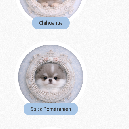
Chihuahua
Spitz Poméranien