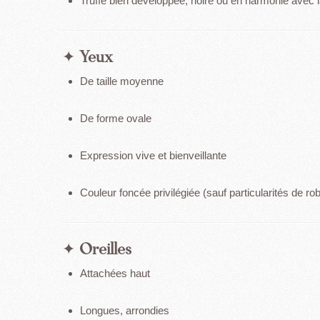
Truffe bien développée, noire ou en harmonie avec 
✦
Yeux
De taille moyenne
De forme ovale
Expression vive et bienveillante
Couleur foncée privilégiée (sauf particularités de ro
✦
Oreilles
Attachées haut
Longues, arrondies