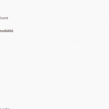
résent
sibilité
.