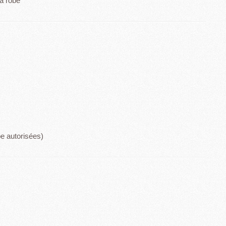
la robe
be autorisées)