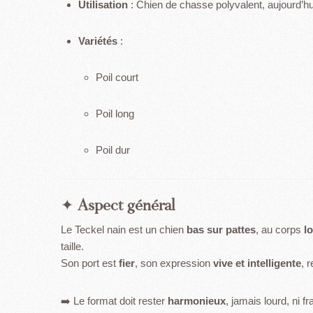
Utilisation
: Chien de chasse polyvalent, aujourd’
Variétés
:
Poil court
Poil long
Poil dur
✦
Aspect général
Le Teckel nain est un chien
bas sur pattes
, au corps
l
taille.
Son port est
fier
, son expression
vive et intelligente
, 
➡️ Le format doit rester
harmonieux
, jamais lourd, ni fra