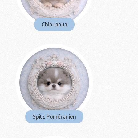
Chihuahua
Spitz Poméranien