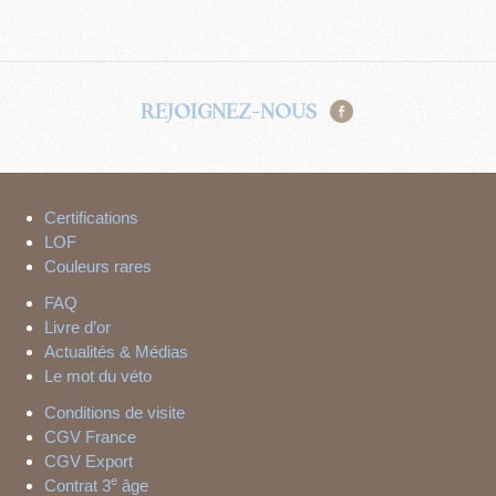
REJOIGNEZ-NOUS
Certifications
LOF
Couleurs rares
FAQ
Livre d’or
Actualités & Médias
Le mot du véto
Conditions de visite
CGV France
CGV Export
e
Contrat 3
âge