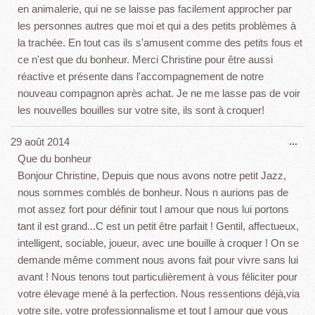
en animalerie, qui ne se laisse pas facilement approcher par
les personnes autres que moi et qui a des petits problèmes à
la trachée. En tout cas ils s'amusent comme des petits fous et
ce n'est que du bonheur. Merci Christine pour être aussi
réactive et présente dans l'accompagnement de notre
nouveau compagnon après achat. Je ne me lasse pas de voir
les nouvelles bouilles sur votre site, ils sont à croquer!
Ouv
29 août 2014
...
cet
Que du bonheur
boî
Bonjour Christine, Depuis que nous avons notre petit Jazz,
mét
nous sommes comblés de bonheur. Nous n aurions pas de
mot assez fort pour définir tout l amour que nous lui portons
tant il est grand...C est un petit être parfait ! Gentil, affectueux,
intelligent, sociable, joueur, avec une bouille à croquer ! On se
demande même comment nous avons fait pour vivre sans lui
avant ! Nous tenons tout particulièrement à vous féliciter pour
votre élevage mené à la perfection. Nous ressentions déjà,via
votre site, votre professionnalisme et tout l amour que vous