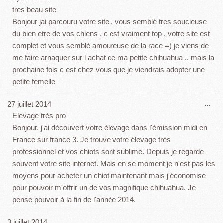
cet
tres beau site
boî
Bonjour jai parcouru votre site , vous semblé tres soucieuse
mét
du bien etre de vos chiens , c est vraiment top , votre site est
complet et vous semblé amoureuse de la race =) je viens de
me faire arnaquer sur l achat de ma petite chihuahua .. mais la
prochaine fois c est chez vous que je viendrais adopter une
petite femelle
Ouv
27 juillet 2014
...
cet
Élevage très pro
boî
Bonjour, j'ai découvert votre élevage dans l'émission midi en
mét
France sur france 3. Je trouve votre élevage très
professionnel et vos chiots sont sublime. Depuis je regarde
souvent votre site internet. Mais en se moment je n'est pas les
moyens pour acheter un chiot maintenant mais j'économise
pour pouvoir m'offrir un de vos magnifique chihuahua. Je
pense pouvoir à la fin de l'année 2014.
Ouv
3 juillet 2014
...