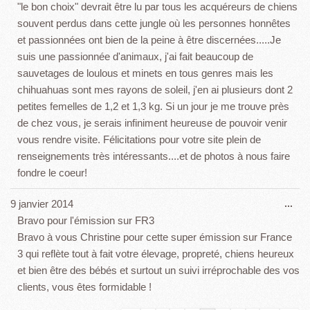
"le bon choix" devrait être lu par tous les acquéreurs de chiens
souvent perdus dans cette jungle où les personnes honnêtes
et passionnées ont bien de la peine à être discernées.....Je
suis une passionnée d'animaux, j'ai fait beaucoup de
sauvetages de loulous et minets en tous genres mais les
chihuahuas sont mes rayons de soleil, j'en ai plusieurs dont 2
petites femelles de 1,2 et 1,3 kg. Si un jour je me trouve près
de chez vous, je serais infiniment heureuse de pouvoir venir
vous rendre visite. Félicitations pour votre site plein de
renseignements très intéressants....et de photos à nous faire
fondre le coeur!
Ouv
9 janvier 2014
...
cet
Bravo pour l'émission sur FR3
boî
Bravo à vous Christine pour cette super émission sur France
mét
3 qui reflète tout à fait votre élevage, propreté, chiens heureux
et bien être des bébés et surtout un suivi irréprochable des vos
clients, vous êtes formidable !