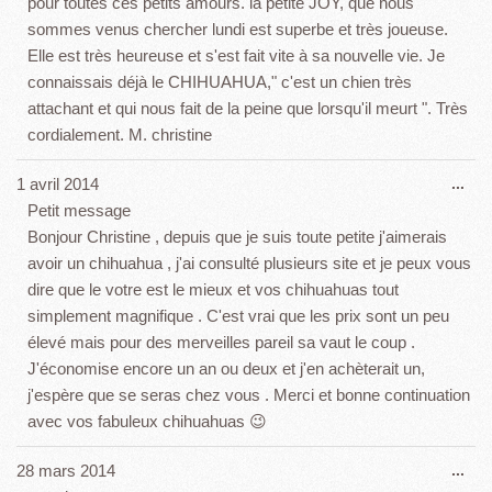
pour toutes ces petits amours. la petite JOY, que nous
sommes venus chercher lundi est superbe et très joueuse.
Elle est très heureuse et s'est fait vite à sa nouvelle vie. Je
connaissais déjà le CHIHUAHUA," c'est un chien très
attachant et qui nous fait de la peine que lorsqu'il meurt ". Très
cordialement. M. christine
Ouv
1 avril 2014
...
cet
Petit message
boî
Bonjour Christine , depuis que je suis toute petite j'aimerais
mét
avoir un chihuahua , j'ai consulté plusieurs site et je peux vous
dire que le votre est le mieux et vos chihuahuas tout
simplement magnifique . C'est vrai que les prix sont un peu
élevé mais pour des merveilles pareil sa vaut le coup .
J'économise encore un an ou deux et j'en achèterait un,
j'espère que se seras chez vous . Merci et bonne continuation
avec vos fabuleux chihuahuas 😉
Ouv
28 mars 2014
...