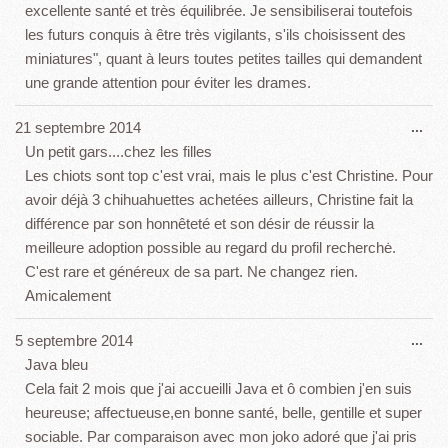
excellente santé et très équilibrée. Je sensibiliserai toutefois
les futurs conquis à être très vigilants, s'ils choisissent des
miniatures", quant à leurs toutes petites tailles qui demandent
une grande attention pour éviter les drames.
Ouv
21 septembre 2014
...
cet
Un petit gars....chez les filles
boî
Les chiots sont top c'est vrai, mais le plus c'est Christine. Pour
mét
avoir déjà 3 chihuahuettes achetées ailleurs, Christine fait la
différence par son honnêteté et son désir de réussir la
meilleure adoption possible au regard du profil recherchė.
C'est rare et généreux de sa part. Ne changez rien.
Amicalement
Ouv
5 septembre 2014
...
cet
Java bleu
boî
Cela fait 2 mois que j'ai accueilli Java et ô combien j'en suis
mét
heureuse; affectueuse,en bonne santé, belle, gentille et super
sociable. Par comparaison avec mon joko adoré que j'ai pris