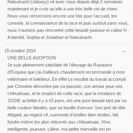
boî
Natsukashi (Jalousy) vit avec nous depuis déjà 2 semaines
mét
maintenant et je crois qu'elle a une très belle vie de chien.
Nous vous remercions encore une fois pour l'accueil, les
conseils, la connaissance de la race et puis surtout sans vous,
nous n'aurions pas rencontré cette beauté joueuse et caline !!!
A bientôt. Sophia et Jonathan et Natsukashi
Ouv
15 octobre 2014
...
cet
UNE BELLE ADOPTION
boî
Je suis pleinement satisfaite de l'élevage du Royaume
mét
d'Exquise que j'ai d'ailleurs chaudement recommandé à mon
vétérinaire et toiletteur. En effet Le résultat du travail accompli
par Christine démontre par sa passion, son amour pour ses
chihuahuas, et le respect de cette race, que la miniature de
JODIE achetée il y a 15 jours, est une pure beauté tant par sa
belle couleur bleutée, que sa bouille d'amour. Son port de tête
élégant, au regard vif, surmonté d'oreilles bien droites, fait
fondre même les plus réticents aux chihuahuas. Vive,
intelligente, joueuse, câline, ma petite merveille est en