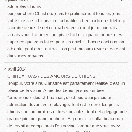
cet
adorables chichis
boî
bonjour chere Christine. je visite pratiquement tous les jours
mét
votre site .vos chichis sont adorables et en particulier Idefix. je
l admire depuis le debut. malheureusement je ne pourrais
jamais vous l acheter. tant pis le l admire quand meme. c est
super ce que vous faites pour les chichis. bonne continuation.
a bientot peut etre . qui sait...on peut toujours rever et ca c est
dans mes moyens !
Ouv
4 avril 2014
...
cet
CHIHUAHUAS / DES AMOURS DE CHIENS
boî
Bonjour, Votre site, Christine est parfaitement réalisé, c'est un
mét
plaisir de le visiter. Amie des bêtes, je suis tombée
"amoureuse" des chihuahuas, c'est pourquoi je suis en
admiration devant votre élevage. Tout est propre, les petits
chiens sont admirables et très sociables, tout cela dégage une
grande joie, un grand bonheur...Et pour ce résultat beaucoup
de travail accompli mais l'on devine l'amour que vous avez