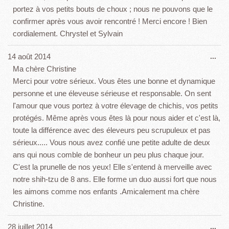
portez à vos petits bouts de choux ; nous ne pouvons que le
confirmer après vous avoir rencontré ! Merci encore ! Bien
cordialement. Chrystel et Sylvain
Ouv
14 août 2014
...
cet
Ma chère Christine
boî
Merci pour votre sérieux. Vous êtes une bonne et dynamique
mét
personne et une éleveuse sérieuse et responsable. On sent
l'amour que vous portez à votre élevage de chichis, vos petits
protégés. Même après vous êtes là pour nous aider et c'est là,
toute la différence avec des éleveurs peu scrupuleux et pas
sérieux..... Vous nous avez confié une petite adulte de deux
ans qui nous comble de bonheur un peu plus chaque jour.
C'est la prunelle de nos yeux! Elle s'entend à merveille avec
notre shih-tzu de 8 ans. Elle forme un duo aussi fort que nous
les aimons comme nos enfants .Amicalement ma chère
Christine.
Ouv
28 juillet 2014
...