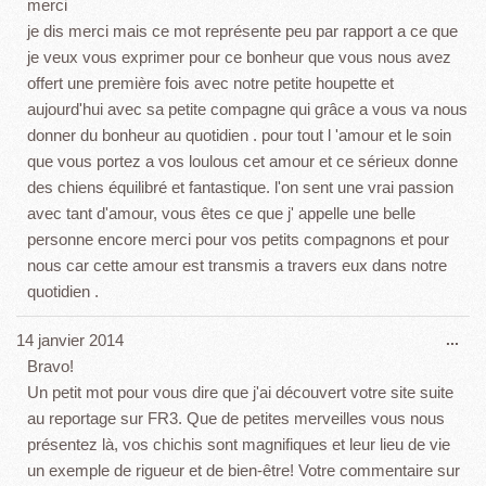
cet
merci
boî
je dis merci mais ce mot représente peu par rapport a ce que
mét
je veux vous exprimer pour ce bonheur que vous nous avez
offert une première fois avec notre petite houpette et
aujourd'hui avec sa petite compagne qui grâce a vous va nous
donner du bonheur au quotidien . pour tout l 'amour et le soin
que vous portez a vos loulous cet amour et ce sérieux donne
des chiens équilibré et fantastique. l'on sent une vrai passion
avec tant d'amour, vous êtes ce que j' appelle une belle
personne encore merci pour vos petits compagnons et pour
nous car cette amour est transmis a travers eux dans notre
quotidien .
Ouv
14 janvier 2014
...
cet
Bravo!
boî
Un petit mot pour vous dire que j'ai découvert votre site suite
mét
au reportage sur FR3. Que de petites merveilles vous nous
présentez là, vos chichis sont magnifiques et leur lieu de vie
un exemple de rigueur et de bien-être! Votre commentaire sur