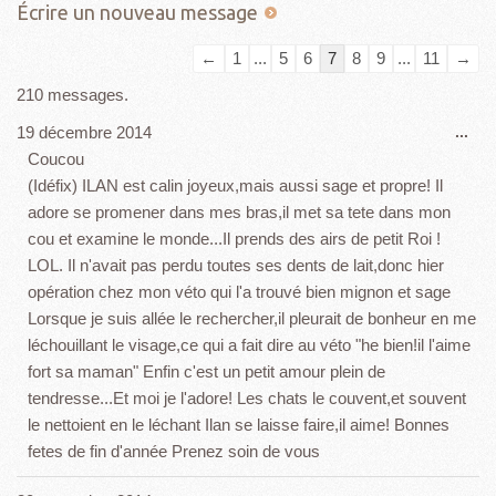
Navigation
←
1
...
5
6
7
8
9
...
11
→
dans
210 messages.
la
Ouv
19 décembre 2014
...
liste
cet
Coucou
du
boî
(Idéfix) ILAN est calin joyeux,mais aussi sage et propre! Il
livre
mét
adore se promener dans mes bras,il met sa tete dans mon
d’or
cou et examine le monde...Il prends des airs de petit Roi !
LOL. Il n'avait pas perdu toutes ses dents de lait,donc hier
opération chez mon véto qui l'a trouvé bien mignon et sage
Lorsque je suis allée le rechercher,il pleurait de bonheur en me
léchouillant le visage,ce qui a fait dire au véto "he bien!il l'aime
fort sa maman" Enfin c'est un petit amour plein de
tendresse...Et moi je l'adore! Les chats le couvent,et souvent
le nettoient en le léchant Ilan se laisse faire,il aime! Bonnes
fetes de fin d'année Prenez soin de vous