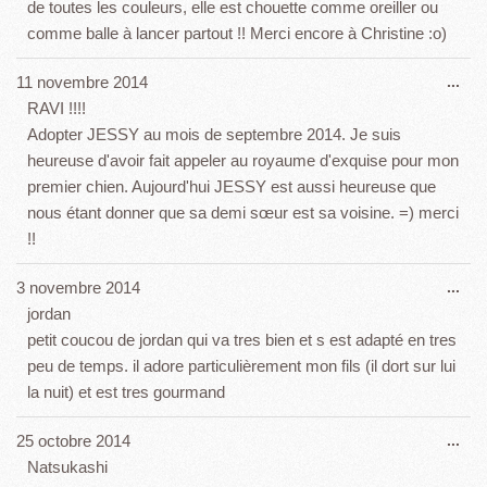
de toutes les couleurs, elle est chouette comme oreiller ou
comme balle à lancer partout !! Merci encore à Christine :o)
Ouv
11 novembre 2014
...
cet
RAVI !!!!
boî
Adopter JESSY au mois de septembre 2014. Je suis
mét
heureuse d'avoir fait appeler au royaume d'exquise pour mon
premier chien. Aujourd'hui JESSY est aussi heureuse que
nous étant donner que sa demi sœur est sa voisine. =) merci
!!
Ouv
3 novembre 2014
...
cet
jordan
boî
petit coucou de jordan qui va tres bien et s est adapté en tres
mét
peu de temps. il adore particulièrement mon fils (il dort sur lui
la nuit) et est tres gourmand
Ouv
25 octobre 2014
...
cet
Natsukashi