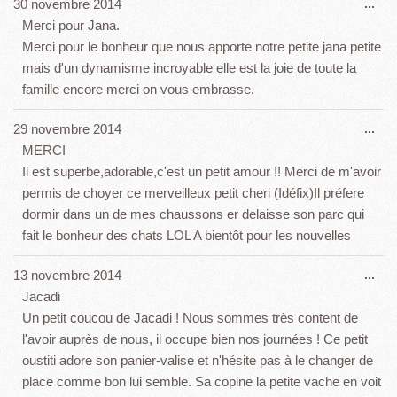
Ouv
30 novembre 2014
...
cet
Merci pour Jana.
boî
Merci pour le bonheur que nous apporte notre petite jana petite
mét
mais d'un dynamisme incroyable elle est la joie de toute la
famille encore merci on vous embrasse.
Ouv
29 novembre 2014
...
cet
MERCI
boî
Il est superbe,adorable,c'est un petit amour !! Merci de m'avoir
mét
permis de choyer ce merveilleux petit cheri (Idéfix)Il préfere
dormir dans un de mes chaussons er delaisse son parc qui
fait le bonheur des chats LOL A bientôt pour les nouvelles
Ouv
13 novembre 2014
...
cet
Jacadi
boî
Un petit coucou de Jacadi ! Nous sommes très content de
mét
l'avoir auprès de nous, il occupe bien nos journées ! Ce petit
oustiti adore son panier-valise et n'hésite pas à le changer de
place comme bon lui semble. Sa copine la petite vache en voit