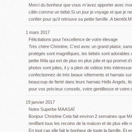
Merci du bonheur que vous m'avez apporter avec mon p
câlin comme un bébé.Si un jour je voyage et que je ne
confier pour qu'il retrouve sa petite famille .A bientôt.M
1 mars 2017
Félicitations pour l'excellence de votre élevage
Très chère Christine, C'est avec un grand plaisir, sa
protégés sont magnifiques, les bébés sont adorables ave
petite Mila qui est de plus en plus jolie et qui promet 
photos sont jolies, il y a plein de vidéos très intéress
confectionnez de très beaux vêtements et harnais su
beaucoup de fierté dans leurs harnais Hells Angels, il
pour vos précieux conseils, votre gentillesse et votre d
19 janvier 2017
Notre Superbe MAASAÏ
Bonjour Christine Cela fait environ 2 semaines que M
reniflant tous les recoins de la maison et de plus ell
En tout cas elle fait le bonheur de toute la famille. 