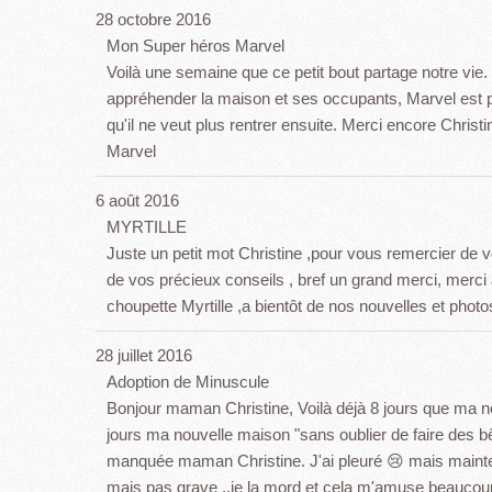
28 octobre 2016
Mon Super héros Marvel
Voilà une semaine que ce petit bout partage notre vie.
appréhender la maison et ses occupants, Marvel est part
qu'il ne veut plus rentrer ensuite. Merci encore Christ
Marvel
6 août 2016
MYRTILLE
Juste un petit mot Christine ,pour vous remercier de 
de vos précieux conseils , bref un grand merci, merci 
choupette Myrtille ,a bientôt de nos nouvelles et photo
28 juillet 2016
Adoption de Minuscule
Bonjour maman Christine, Voilà déjà 8 jours que ma 
jours ma nouvelle maison "sans oublier de faire des bê
manquée maman Christine. J'ai pleuré 😢 mais mainten
mais pas grave ..je la mord et cela m'amuse beaucou