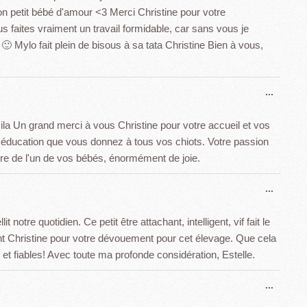
 mon petit bébé d'amour <3 Merci Christine pour votre
 faites vraiment un travail formidable, car sans vous je
🙂 Mylo fait plein de bisous à sa tata Christine Bien à vous,
Ouvrir
...
cette
boîte
 Mila Un grand merci à vous Christine pour votre accueil et vos
méta.
 l'éducation que vous donnez à tous vos chiots. Votre passion
ire de l'un de vos bébés, énormément de joie.
Ouvrir
...
cette
boîte
 notre quotidien. Ce petit être attachant, intelligent, vif fait le
méta.
ent Christine pour votre dévouement pour cet élevage. Que cela
et fiables! Avec toute ma profonde considération, Estelle.
Ouvrir
...
cette