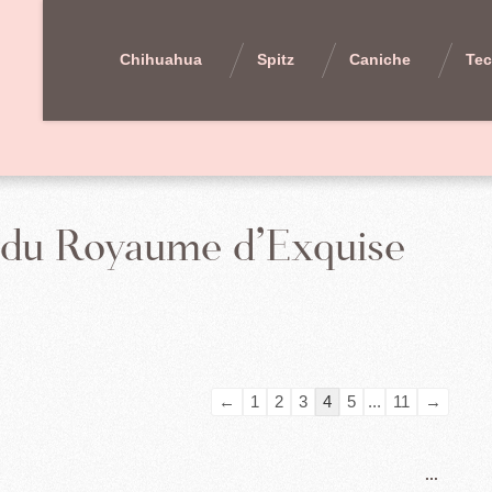
Chihuahua
Spitz
Caniche
Tec
ge du Royaume d’Exquise
Navigation
←
1
2
3
4
5
...
11
→
dans
la
Ouvrir
...
liste