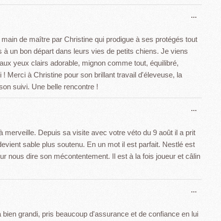
Ouvrir
...
cette
boîte
 main de maître par Christine qui prodigue à ses protégés tout
méta.
es à un bon départ dans leurs vies de petits chiens. Je viens
 aux yeux clairs adorable, mignon comme tout, équilibré,
! Merci à Christine pour son brillant travail d'éleveuse, la
son suivi. Une belle rencontre !
Ouvrir
...
cette
boîte
 merveille. Depuis sa visite avec votre véto du 9 août il a prit
méta.
 devient sable plus soutenu. En un mot il est parfait. Nestlé est
ur nous dire son mécontentement. Il est à la fois joueur et câlin
Ouvrir
...
cette
boîte
a bien grandi, pris beaucoup d'assurance et de confiance en lui