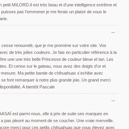
boîte
etit MILORD.Il est très beau et d'une intelligence extrême et
méta.
 puisses pas l'emmener je me ferais un plaisir de vous le
arie.
Ouvrir
...
cette
boîte
ns cesse renouvelé, que je me promène sur votre site. Vos
méta.
c de très jolies couleurs. Je fais en particulier référence à la
d'être une une très belle Princesse de couleur bleue et tan. Les
antes. Et cerise sur le gateau, vous avez des doigts d'or et
r mesure. Ma petite bande de chihuahuas s'exhibe avec
s se font remarquer à notre plus grande joie. Un grand merci
isponibilité. A bientôt Pascale
Ouvrir
...
cette
boîte
AASAÏ est parmi nous, elle à pris de suite ses marques en
méta.
e n a pas pleuré au moment de se coucher. Une vraie merveille.
Et encore merci pour ces petits chihuahuas que vous élevez avec