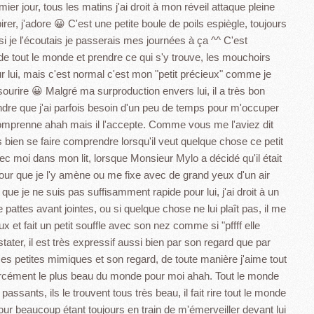
méta.
er jour, tous les matins j'ai droit à mon réveil attaque pleine
irer, j'adore 😀 C'est une petite boule de poils espiègle, toujours
 si je l'écoutais je passerais mes journées à ça ^^ C'est
 de tout le monde et prendre ce qui s'y trouve, les mouchoirs
pour lui, mais c'est normal c'est mon "petit précieux" comme je
e sourire 😀 Malgré ma surproduction envers lui, il a très bon
endre que j'ai parfois besoin d'un peu de temps pour m'occuper
le comprenne ahah mais il l'accepte. Comme vous me l'aviez dit
rès bien se faire comprendre lorsqu'il veut quelque chose ce petit
avec moi dans mon lit, lorsque Monsieur Mylo a décidé qu'il était
 pour que je l'y amène ou me fixe avec de grand yeux d'un air
 que je ne suis pas suffisamment rapide pour lui, j'ai droit à un
ttes avant jointes, ou si quelque chose ne lui plaît pas, il me
x et fait un petit souffle avec son nez comme si "pffff elle
er, il est très expressif aussi bien par son regard que par
es petites mimiques et son regard, de toute manière j'aime tout
t forcément le plus beau du monde pour moi ahah. Tout le monde
passants, ils le trouvent tous très beau, il fait rire tout le monde
our beaucoup étant toujours en train de m'émerveiller devant lui