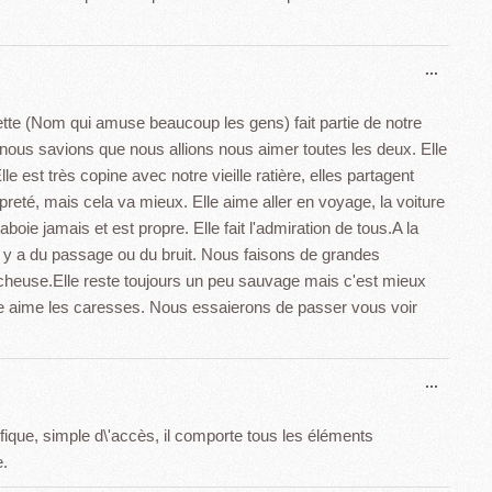
Ouvrir
...
cette
boîte
tte (Nom qui amuse beaucoup les gens) fait partie de notre
méta.
 nous savions que nous allions nous aimer toutes les deux. Elle
e est très copine avec notre vieille ratière, elles partagent
eté, mais cela va mieux. Elle aime aller en voyage, la voiture
aboie jamais et est propre. Elle fait l'admiration de tous.A la
il y a du passage ou du bruit. Nous faisons de grandes
euse.Elle reste toujours un peu sauvage mais c'est mieux
le aime les caresses. Nous essaierons de passer vous voir
Ouvrir
...
cette
boîte
fique, simple d\'accès, il comporte tous les éléments
méta.
.