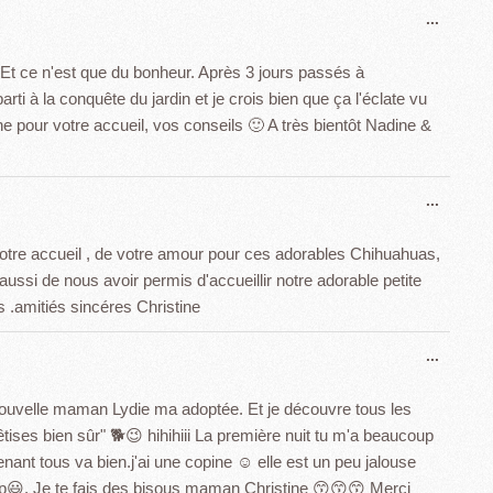
Ouvrir
...
cette
boîte
 Et ce n'est que du bonheur. Après 3 jours passés à
méta.
i à la conquête du jardin et je crois bien que ça l'éclate vu
ine pour votre accueil, vos conseils 🙂 A très bientôt Nadine &
Ouvrir
...
cette
boîte
votre accueil , de votre amour pour ces adorables Chihuahuas,
méta.
aussi de nous avoir permis d'accueillir notre adorable petite
s .amitiés sincéres Christine
Ouvrir
...
cette
boîte
nouvelle maman Lydie ma adoptée. Et je découvre tous les
méta.
tises bien sûr" 🐕😉 hihihiii La première nuit tu m'a beaucoup
ant tous va bien.j'ai une copine ☺ elle est un peu jalouse
p😃. Je te fais des bisous maman Christine 😙😙😙 Merci