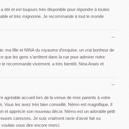
cette
du
boîte
a été et est toujours très disponible pour répondre à toutes
livre
méta.
iable et très mignonne. Je recommande à tout le monde
d’or
Ouvrir
...
cette
boîte
ie: ma fille et NINA du royaume d'exquise. un vrai bonheur de
méta.
 ce que les gens s’arrêtent dans la rue pour admirer notre
 je le recommande vivement. a très bientôt. Nina Anaïs et
Ouvrir
...
cette
boîte
 agréable accueil lors de la venue de mes parents à votre
méta.
 Vous les avez très bien conseillé. Némo est magnifique. Il
ison et apprécie son nouveau décor. Némo est un adorable petit
reuses caresses. Je suis vraiment ravie d'avoir fait sa
e voulais vous dire encore merci.