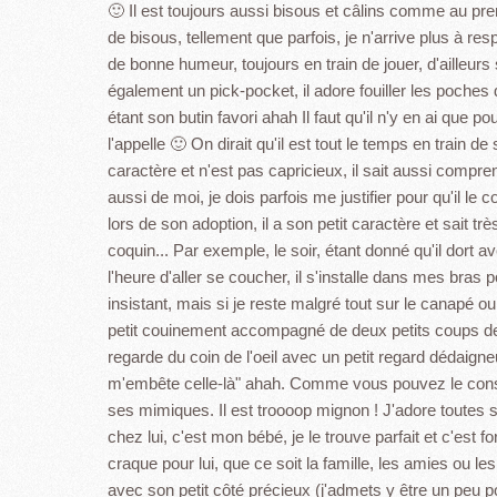
🙂 Il est toujours aussi bisous et câlins comme au premi
de bisous, tellement que parfois, je n'arrive plus à resp
de bonne humeur, toujours en train de jouer, d'ailleurs
également un pick-pocket, il adore fouiller les poches
étant son butin favori ahah Il faut qu'il n'y en ai que 
l'appelle 🙂 On dirait qu'il est tout le temps en train d
caractère et n'est pas capricieux, il sait aussi compr
aussi de moi, je dois parfois me justifier pour qu'il 
lors de son adoption, il a son petit caractère et sait t
coquin... Par exemple, le soir, étant donné qu'il dort 
l'heure d'aller se coucher, il s'installe dans mes bras
insistant, mais si je reste malgré tout sur le canapé ou
petit couinement accompagné de deux petits coups de pa
regarde du coin de l'oeil avec un petit regard dédaigneu
m'embête celle-là" ahah. Comme vous pouvez le constat
ses mimiques. Il est troooop mignon ! J'adore toutes s
chez lui, c'est mon bébé, je le trouve parfait et c'es
craque pour lui, que ce soit la famille, les amies ou les 
avec son petit côté précieux (j'admets y être un peu p