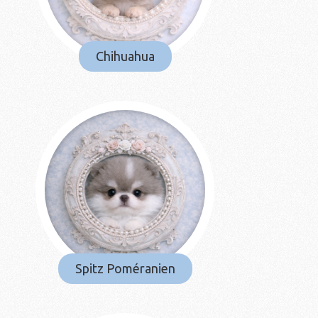
Chihuahua
/Fermer
/Fermer
Spitz Poméranien